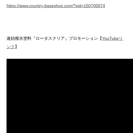
https://www.country-baseshop.com/?pid=150700074
速効撥水塗料『ロータスクリア』プロモーション【
YouTubeリ
ンク
】