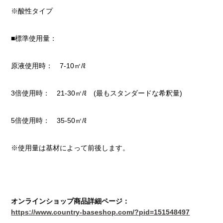
※酸性タイプ
■標準使用量：
原液使用時： 7-10㎡/ℓ
3倍使用時： 21-30㎡/ℓ (最もスタンダードな希釈量)
5倍使用時： 35-50㎡/ℓ
※使用量は基材によって前後します。
オンラインショップ商品詳細ページ：
https://www.country-baseshop.com/?pid=151548497