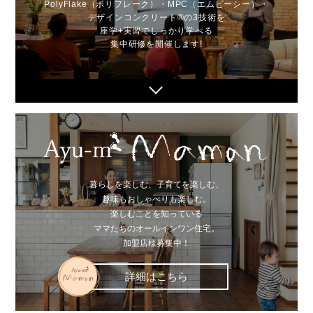
PolyFlake（ポリフレーク）・MPC（エムピーシー）・
デザインコンクリート®
の3技術を
座学+実習でしっかり学べる
集中研修を開催します!
暮らしを楽しむ、子育てを楽しむ、
趣味もおしゃべりも楽しむ。
楽しむことを知っている
ママたちのオールインワン住宅。
加盟店様募集中！
詳細はこちら