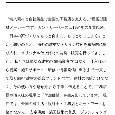
『輸入素材と自社製品で全国の工務店を支える、“提案型建
材メーカー”です』
カントリーベースは1994年の創業以来、
「日本の家づくりをもっと自由に、もっとかっこよく」と
いう想いのもと、
海外の建材やデザイン技術を積極的に取
り入れ、オリジナル仕上げ材の開発・販売を行ってきまし
た。
私たちは単なる建材の“卸売業者”ではなく、仕入れか
ら提案・施工サポート・研修・情報発信に至るまで
一貫し
て取り組む“建材の総合ブランド”です。建材の供給だけでな
く、その使い方や魅せ方まで
丁寧に伝えることで、工務店
様や職人様の現場に「付加価値」を生み出しています。
現
在では、全国の施工店・設計士・工務店とネットワークを
築きながら、
安定供給・施工技術の普及・ブランディング