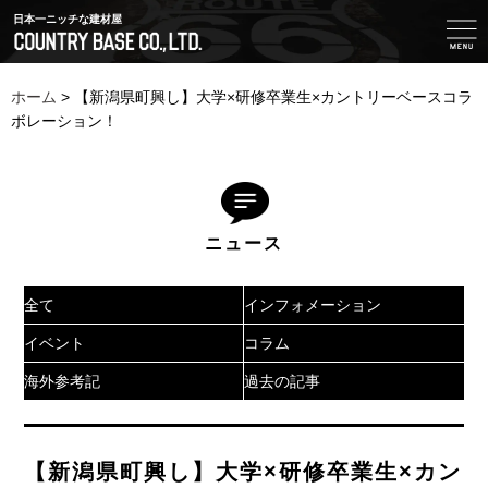
日本一ニッチな建材屋
ホーム
>
【新潟県町興し】大学×研修卒業生×カントリーベースコラ
ボレーション！
ニュース
全て
インフォメーション
イベント
コラム
海外参考記
過去の記事
【新潟県町興し】大学×研修卒業生×カン