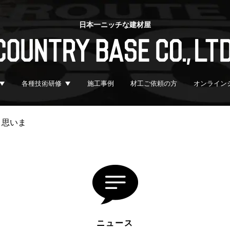
日本一ニッチな建材屋
各種技術研修
施工事例
材工ご依頼の方
オンライン
と思いま
ニュース