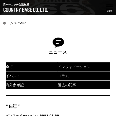
日本一ニッチな建材屋
ホーム
>
”5年”
ニュース
全て
インフォメーション
イベント
コラム
海外参考記
過去の記事
”5年”
インフォメーション
/ 2023.08.29