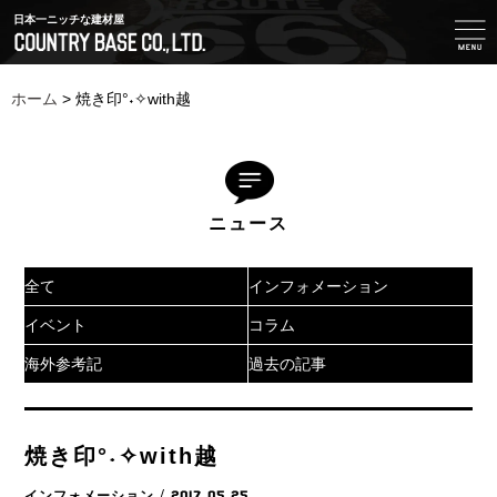
日本一ニッチな建材屋
ホーム
>
焼き印°˖✧with越
ニュース
全て
インフォメーション
イベント
コラム
海外参考記
過去の記事
焼き印°˖✧with越
インフォメーション
/ 2017.05.25