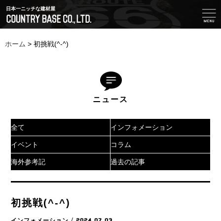
日本一ニッチな建材屋
ホーム
>
初挑戦(^-^)
ニュース
全て
インフォメーション
イベント
コラム
海外参考記
過去の記事
初挑戦(^-^)
インフォメーション
/ 2024.07.03