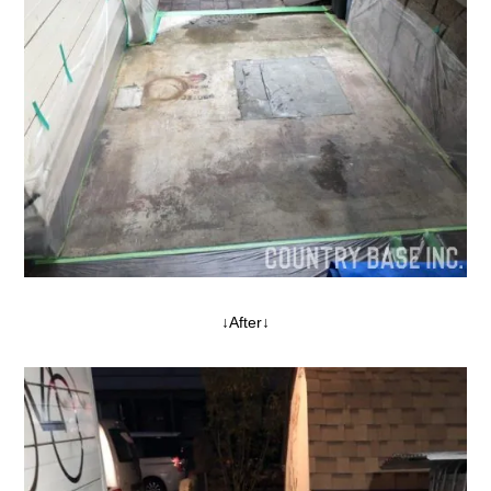
↓After↓