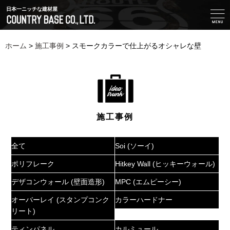
日本一ニッチな建材屋
ホーム
>
施工事例
>
スモークカラーで仕上がるオシャレな壁
施工事例
全て
Soi (ソーイ)
ポリフレーク
Hitkey Wall (ヒッキーウォール)
デザコンウォール (壁面造形)
MPC (エムピーシー)
オーバーレイ (スタンプコンク
カラーハードナー
リート)
ティンパネル
カルミュール