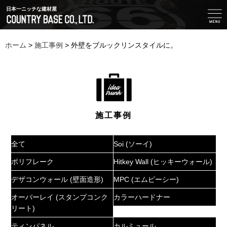
日本一ニッチな建材屋
ホーム
>
施工事例
>
外壁をブルックリンスタイルに。
施工事例
全て
Soi (ソーイ)
ポリフレーク
Hitkey Wall (ヒッキーウォール)
デザコンウォール (壁面造形)
MPC (エムピーシー)
オーバーレイ (スタンプコンク
カラーハードナー
リート)
ティンパネル
カルミュール