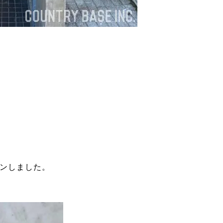
、
プンしました。