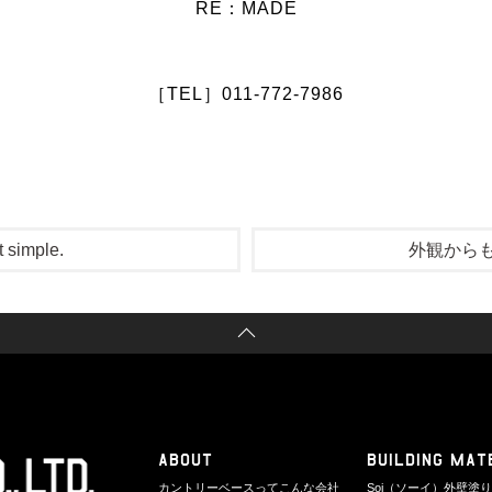
RE：MADE
［TEL］011-772-7986
 simple.
外観から
ABOUT
BUILDING MAT
カントリーベースってこんな会社
Soi（ソーイ）外壁塗