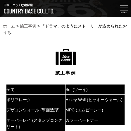
日本一ニッチな建材屋
ホーム
>
施工事例
>
「ドラマ」のようにストーリーが込められたお
うち。
施工事例
全て
Soi (ソーイ)
ポリフレーク
Hitkey Wall (ヒッキーウォール)
デザコンウォール (壁面造形)
MPC (エムピーシー)
オーバーレイ (スタンプコンク
カラーハードナー
リート)