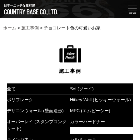
日本一ニッチな建材屋
ホーム
>
施工事例
>
チョコレート色の可愛いお家
施工事例
全て
Soi (ソーイ)
ポリフレーク
Hitkey Wall (ヒッキーウォール)
デザコンウォール (壁面造形)
MPC (エムピーシー)
オーバーレイ (スタンプコンク
カラーハードナー
リート)
ティンパネル
カルミュール