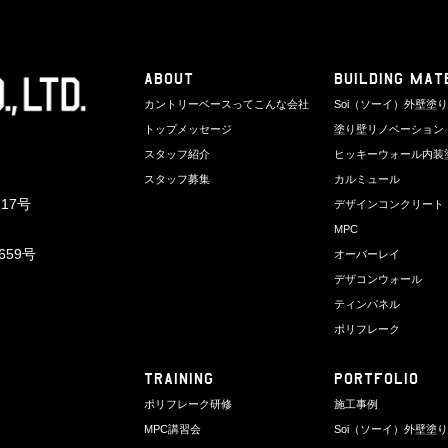
ABOUT
BUILDING MAT
カントリーベースってこんな会社
Soi（ソーイ）外壁塗
トップメッセージ
塗り壁リノベーション
スタッフ紹介
ヒッキーウォール内装
スタッフ募集
カルミュール
17号
デザインコンクリート
MPC
659号
オーバーレイ
デザコンウォール
ティンパネル
ポリフレーク
TRAINING
PORTFOLIO
ポリフレーク研修
施工事例
MPC講習会
Soi（ソーイ）外壁塗