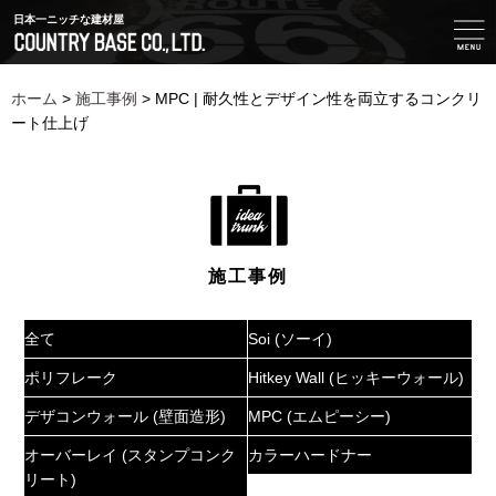
日本一ニッチな建材屋
ホーム
>
施工事例
>
MPC | 耐久性とデザイン性を両立するコンクリ
ート仕上げ
施工事例
全て
Soi (ソーイ)
ポリフレーク
Hitkey Wall (ヒッキーウォール)
デザコンウォール (壁面造形)
MPC (エムピーシー)
オーバーレイ (スタンプコンク
カラーハードナー
リート)