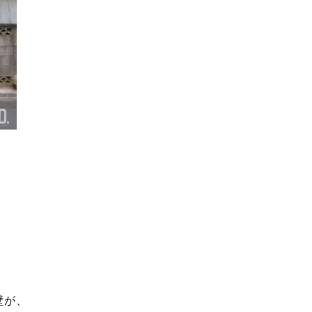
。
壁が、