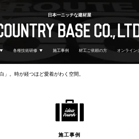
日本一ニッチな建材屋
各種技術研修
施工事例
材工ご依頼の方
オンライン
白」。時が経つほど愛着がわく空間。
施工事例