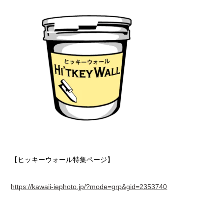
【ヒッキーウォール特集ページ】
https://kawaii-iephoto.jp/?mode=grp&gid=2353740