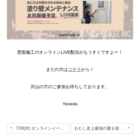
壁面施工のオンラインLIVE配信がもうすぐですよー！
まだの方は
コチラ
から！
沢山の方のご参加お待ちしております。
Yoneda
7/30(木) オンラインイベント『YIELD TOOL(イールドツール) 説明会』in土佐邸
わたし史上最強の夏を迎えるために！