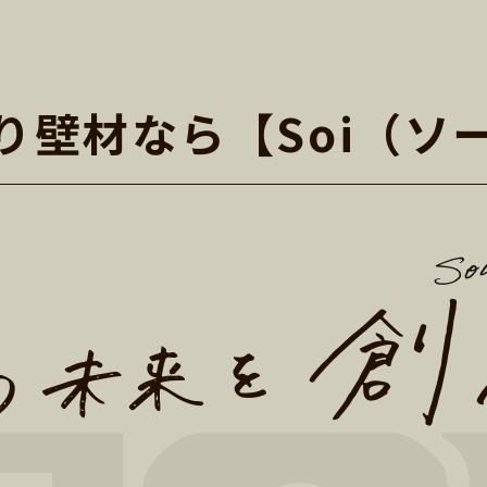
り壁材なら
【Soi（ソ