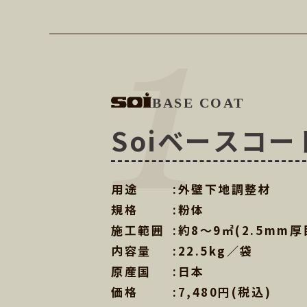
BASE COAT
Soiベースコ
用途
:外壁下地調整材
規格
:粉体
施工範囲
:約8～9㎡(2.5mm厚
内容量
:22.5kg／袋
原産国
:日本
価格
:7,480円(税込)