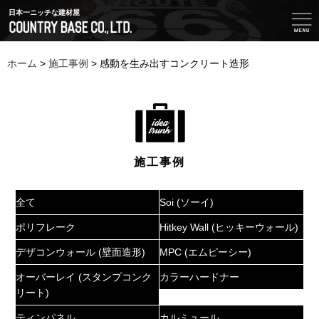
日本一ニッチな建材屋
ホーム
>
施工事例
>
感動を生み出すコンクリート造形
施工事例
全て
Soi (ソーイ)
ポリフレーク
Hitkey Wall (ヒッキーウォール)
デザコンウォール (壁面造形)
MPC (エムピーシー)
オーバーレイ (スタンプコンク
カラーハードナー
リート)
ティンパネル
カルミュール