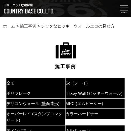
日本一ニッチな建材屋
ホーム
>
施工事例
>
シックなヒッキーウォールエコの見せ方
施工事例
全て
Soi (ソーイ)
ポリフレーク
Hitkey Wall (ヒッキーウォール)
デザコンウォール (壁面造形)
MPC (エムピーシー)
オーバーレイ (スタンプコンク
カラーハードナー
リート)
ティンパネル
カルミュール